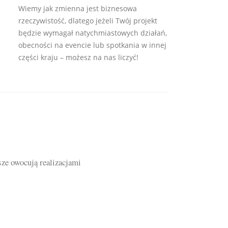
Wiemy jak zmienna jest biznesowa
rzeczywistość, dlatego jeżeli Twój projekt
będzie wymagał natychmiastowych działań,
obecności na evencie lub spotkania w innej
części kraju – możesz na nas liczyć!
sze owocują realizacjami
Dajemy 3 razy TAK! P