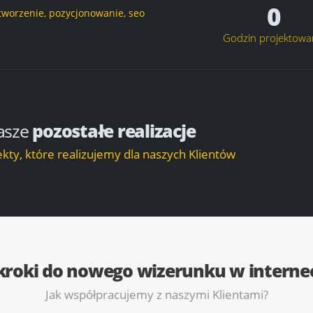
0
Godzin projektowa
asze
pozostałe realizacje
kty, które realizujemy dla naszych Klientów
kroki do nowego wizerunku w interne
Jak współpracujemy z naszymi Klientami?