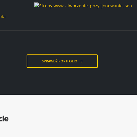
nia
SPRAWDŹ PORTFOLIO
cie