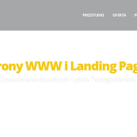
PREZSTUDIO
OFERTA
P
rony WWW i Landing Pa
Dopasowane do potrzeb i celów Twojego biznesu