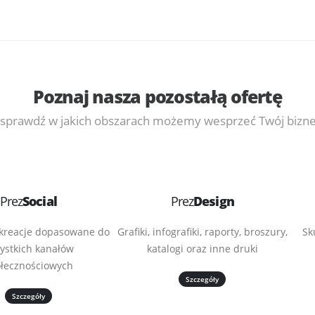
Poznaj nasza pozostałą ofertę
 sprawdź w jakich obszarach możemy wesprzeć Twój bizn
Prez
Social
Prez
Design
 kreacje dopasowane do
Grafiki, infografiki, raporty, broszury,
Sk
ystkich kanałów
katalogi oraz inne druki
łecznościowych
Szczegóły
Szczegóły