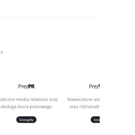
es
Prez
PR
Prez
Video
uteczne media relations oraz
Nowoczesne animacje biznesowe
obsługa biura prasowego
oraz różnorodne formaty video
Szczegóły
Szczegóły