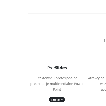
I
Prez
Slides
Efektowne i profesjonalne
Atrakcyjne
prezentacje multimedialne Power
wsz
Point
spo
Szczegóły