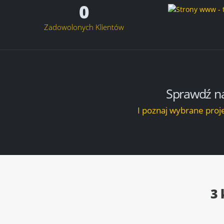
0
Zadowolonych Klientów
Sprawdź n
I poznaj wybrane proje
3 