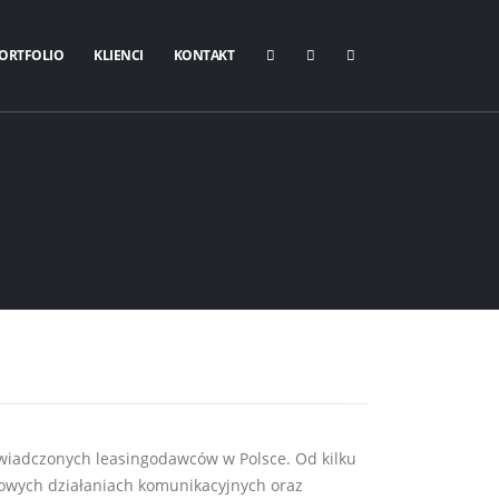
ORTFOLIO
KLIENCI
KONTAKT
świadczonych leasingodawców w Polsce. Od kilku
zowych działaniach komunikacyjnych oraz