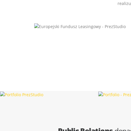
realiz
Public Relations
dopa