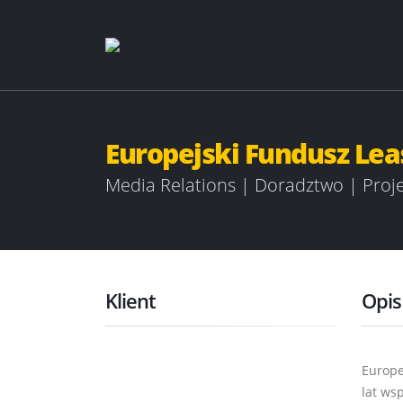
Europejski Fundusz Le
Media Relations | Doradztwo | Proj
Klient
Opis
Europe
lat ws