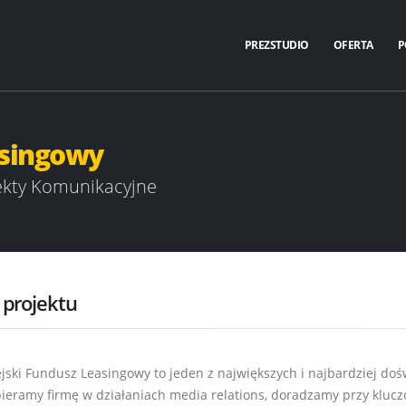
PREZSTUDIO
OFERTA
P
asingowy
ekty Komunikacyjne
 projektu
jski Fundusz Leasingowy to jeden z największych i najbardziej do
pieramy firmę w działaniach media relations, doradzamy przy kluc